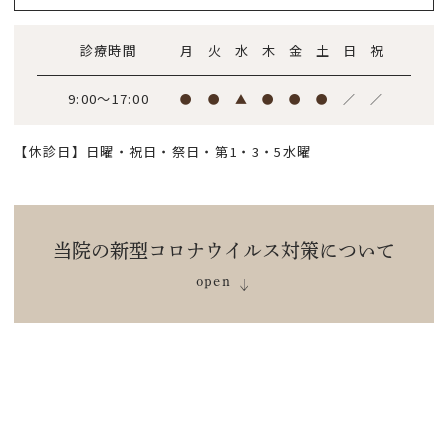
診療時間
月
火
水
木
金
土
日
祝
9:00～17:00
●
●
▲
●
●
●
／
／
【休診日】日曜・祝日・祭日・第1・3・5水曜
当院の新型コロナウイルス対策について
open