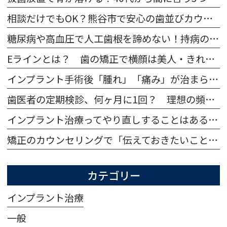
相談だけでもOK？熊谷市で安心の歯並びカウンセリングと医院選び
糖尿病や高血圧で人工歯根を諦めない！持病の不安とリスクを徹底解説
Eラインとは？ 歯の矯正で横顔は美人・きれいに変わる？
インプラント手術後「腫れ」「痛み」が治まらない… 症状はいつまで続く？
歯医者の定期検診、何ヶ月に1回？ 理想の頻度ってあるの？
インプラント治療ってやり直しすることはあるの？ 再手術になる症例や費用について
矯正のカウンセリングで「伝えておきたいこと」「聞くこと」って、何？ 何件回る・時間など 矯正相談だけ受けてもOK？
カテゴリー
インプラント治療
一般