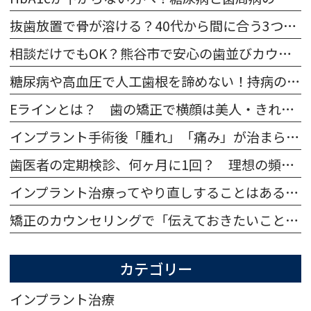
抜歯放置で骨が溶ける？40代から間に合う3つの治療法を比較
相談だけでもOK？熊谷市で安心の歯並びカウンセリングと医院選び
糖尿病や高血圧で人工歯根を諦めない！持病の不安とリスクを徹底解説
Eラインとは？ 歯の矯正で横顔は美人・きれいに変わる？
インプラント手術後「腫れ」「痛み」が治まらない… 症状はいつまで続く？
歯医者の定期検診、何ヶ月に1回？ 理想の頻度ってあるの？
インプラント治療ってやり直しすることはあるの？ 再手術になる症例や費用について
矯正のカウンセリングで「伝えておきたいこと」「聞くこと」って、何？ 何件回る・時間など 矯正相談だけ受けてもOK？
カテゴリー
インプラント治療