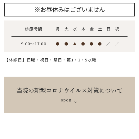
※お昼休みはございません
診療時間
月
火
水
木
金
土
日
祝
9:00～17:00
●
●
▲
●
●
●
／
／
【休診日】日曜・祝日・祭日・第1・3・5水曜
当院の新型コロナウイルス対策について
open