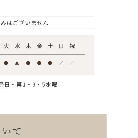
休みはございません
火
水
木
金
土
日
祝
●
▲
●
●
●
／
／
祭日・第1・3・5水曜
ついて